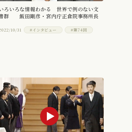
いろいろな情報わかる 世界で例のない文
書群 飯田剛彦・宮内庁正倉院事務所長
2022/10/31
#インタビュー
#第74回