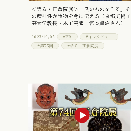
＜語る・正倉院展＞「良いものを作る」
の精神性が宝物を今に伝える（京都美術
芸大学教授・木工芸家 宮本貞治さん）
2023/10/05
#PR
#インタビュー
#第75回
#語る・正倉院展